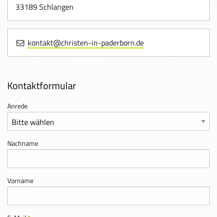
A
33189 Schlangen
nt
w
K
kontakt@christen-in-paderborn.de
or
o
te
nt
n
ak
Kontaktformular
Ve
(F
t
ra
A
Anrede
Anfrage:
ns
Q)
tal
tu
Nachname
ng
en
Vorname