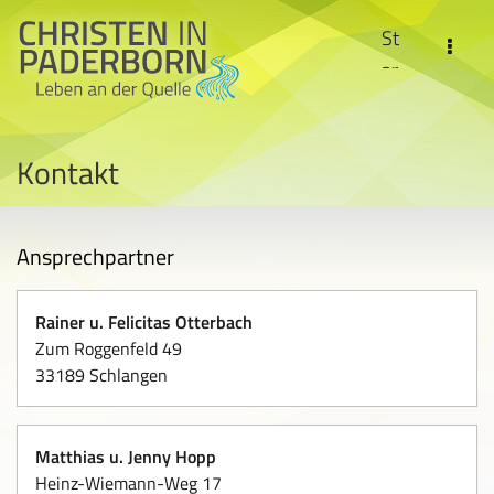
St
ar
ts
eit
Kontakt
e
C
W
hr
M
ist
Ansprechpartner
en
in
Rainer u. Felicitas Otterbach
P
Fr
Zum Roggenfeld 49
ad
33189 Schlangen
ag
er
en
bo
un
rn
Matthias u. Jenny Hopp
d
Heinz-Wiemann-Weg 17